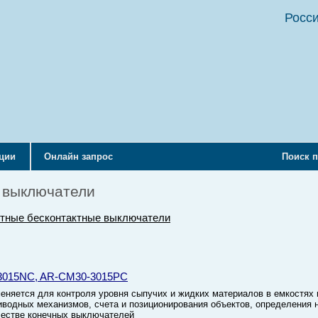
Росси
кции
Онлайн запрос
Поиск п
 выключатели
тные бесконтактные выключатели
3015NC, AR-CM30-3015PC
еняется для контроля уровня сыпучих и жидких материалов в емкостях 
иводных механизмов, счета и позиционирования объектов, определения
ачестве конечных выключателей