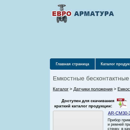
Главная страница
Каталог проду
Емкостные бесконтактные
Каталог
>
Датчики положения
>
Емкос
Доступен для скачивания
краткий каталог продукции:
AR-CM30-
Прибор прим
и ремней пр
стенку, в к