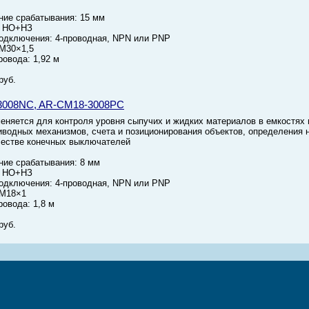
ние срабатывания: 15 мм
: HО+НЗ
одключения: 4-проводная, NPN или PNP
 М30×1,5
ровода: 1,92 м
руб.
3008NC, AR-CM18-3008PC
еняется для контроля уровня сыпучих и жидких материалов в емкостях 
иводных механизмов, счета и позиционирования объектов, определения
ачестве конечных выключателей
ние срабатывания: 8 мм
: HО+НЗ
одключения: 4-проводная, NPN или PNP
 М18×1
ровода: 1,8 м
руб.