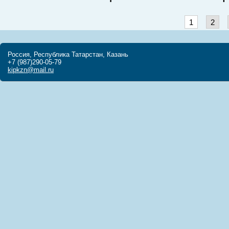
1
2
Россия, Республика Татарстан, Казань
+7 (987)290-05-79
kipkzn@mail.ru