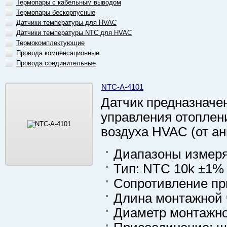
Термопары с кабельным выводом
Термопары бескорпусные
Датчики температуры для HVAC
Датчики температуры NTC для HVAC
Термокомплектующие
Провода компенсационные
Провода соединительные
NTC-A-4101
Датчик предназначе
управления отоплен
воздуха HVAC (от англ
Диапазоны измеряе
Тип: NTC 10k ±1%
Сопротивление при
Длина монтажной 
Диаметр монтажно