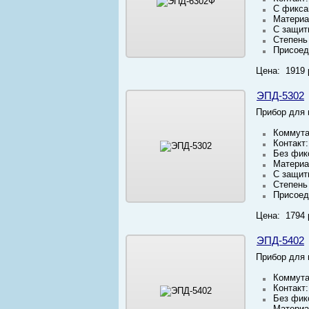
С фикса
Материа
С защит
Степень
Присоед
Цена: 1919 
ЭПД-5302
Прибор для 
Коммута
Контакт
Без фик
Материа
С защит
Степень
Присоед
Цена: 1794 
ЭПД-5402
Прибор для 
Коммута
Контакт
Без фик
Материа