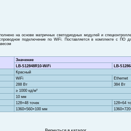
полнено на основе матричных светодиодных модулей и спецконтролле
проводное подключение по WiFi. Поставляется в комплекте с ПО д
авесом
Значение
LB-S12848R10-WiFi
LB-S1286
Красный
WiFi
Ethernet
288 Вт
384 Вт
≥ 1000 кд/м²
10 мм
128×48 точек
128×64 т
1360×560×100 мм
1360×720
Вернуться в каталог